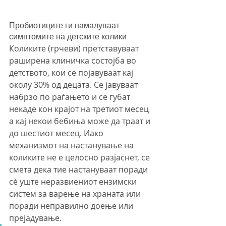
Пробиотиците ги намалуваат 
симптомите на детските колики
Коликите (грчеви) претставуваат 
раширена клиничка состојба во 
детството, кои се појавуваат кај 
околу 30% од децата. Се јавуваат 
набрзо по раѓањето и се губат 
некаде кон крајот на третиот месец 
а кај некои бебиња може да траат и 
до шестиот месец. Иако 
механизмот на настанување на 
коликите не е целосно разјаснет, се 
смета дека тие настануваат поради 
сè уште неразвиениот ензимски 
систем за варење на храната или 
поради неправилно доење или 
прејадување.