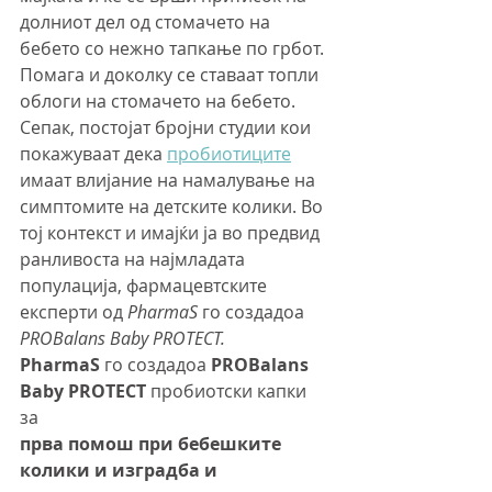
долниот дел од стомачето на 
бебето со нежно тапкање по грбот. 
Помага и доколку се ставаат топли 
облоги на стомачето на бебето. 
Сепак, постојат бројни студии кои 
покажуваат дека 
пробиотиците
имаат влијание на намалување на 
симптомите на детските колики. Во 
тој контекст и имајќи ја во предвид 
ранливоста на најмладата 
популација, фармацевтските 
експерти од 
PharmaS
 го создадоа 
PROBalans Baby PROTECT.
PharmaS
 го создадоа 
PROBalans 
Baby PROTECT
 пробиотски капки 
за 
прва помош при бебешките 
колики и изградба и 