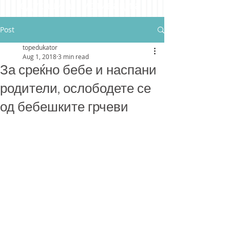
едукација мотивација
Post
topedukator
Aug 1, 2018
3 min read
За среќно бебе и наспани
родители, ослободете се
од бебешките грчеви