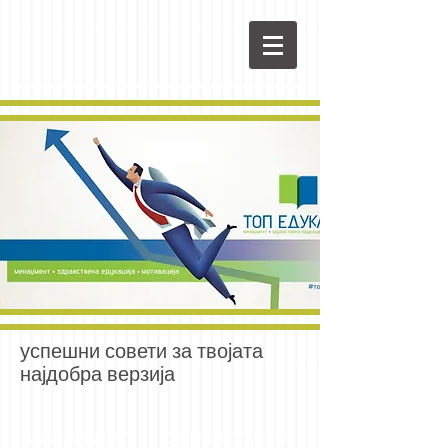
успешни совети за твојата
најдобра верзија
менаџмент здравствена