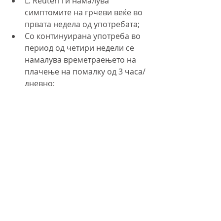
L. Reuteri ги намалува 
симптомите на грчеви веќе во 
првата недела од употребата;
Со континуирана употреба во 
период од четири недели се 
намалува времетраењето на 
плачење на помалку од 3 часа/
дневно;
Двојно повеќе го намалува 
времетраењето на плачење во 
однос на симетикон.
Примена на производот:
Пред секоја употреба, шишето 
треба силно да се протресе 
додека нормално присутниот 
талог рамномерно се 
суспендира;
Да се земе самостојно или да 
се додаде во ладен пијалок, на 