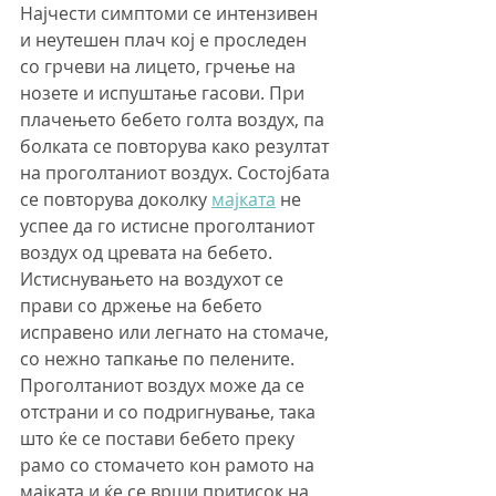
Најчести симптоми се интензивен 
и неутешен плач кој е проследен 
со грчеви на лицето, грчење на 
нозете и испуштање гасови. При 
плачењето бебето голта воздух, па 
болката се повторува како резултат 
на проголтаниот воздух. Состојбата 
се повторува доколку 
мајката
 не 
успее да го истисне проголтаниот 
воздух од цревата на бебето. 
Истиснувањето на воздухот се 
прави со држење на бебето 
исправено или легнато на стомаче, 
со нежно тапкање по пелените.
Проголтаниот воздух може да се 
отстрани и со подригнување, така 
што ќе се постави бебето преку 
рамо со стомачето кон рамото на 
мајката и ќе се врши притисок на 