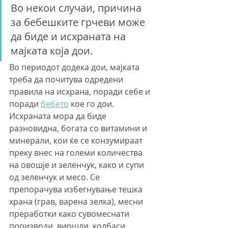
Во некои случаи, причина 
за бебешките грчеви може 
да биде и исхраната на 
мајката која дои.
Во периодот додека дои, мајката 
треба да почитува одредени 
правила на исхрана, поради себе и 
поради 
бебето
 кое го дои. 
Исхраната мора да биде 
разновидна, богата со витамини и 
минерали, кои ќе се конзумираат 
преку внес на големи количества 
на овошје и зеленчук, како и супи 
од зеленчук и месо. Се 
препорачува избегнување тешка 
храна (грав, варена зелка), месни 
преработки како сувомеснати 
производи, виршли, колбаси, 