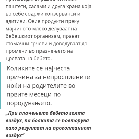
паштети, салами и друга храна која 
во себе содржи конзерванси и 
адитиви. Овие продукти преку 
мајчиното млеко делуваат на 
бебешкиот организам, прават 
стомачни грчеви и доведуваат до 
промени во празнењето на 
цревата на бебето.
Коликите се најчеста 
причина за непроспиените 
ноќи на родителите во 
првите месеци по 
породувањето.
„При плачењето бебето голта 
воздух, па болката се повторува 
како резултат на проголтаниот 
воздух“