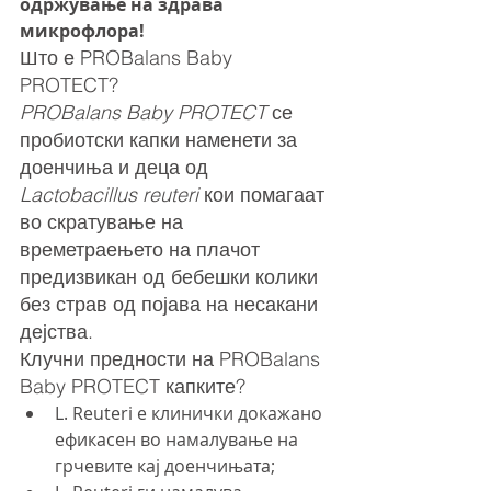
одржување на здрава 
микрофлора!
Што е PROBalans Baby 
PROTECT?
PROBalans Baby PROTECT
 се 
пробиотски капки наменети за 
доенчиња и деца од 
Lactobacillus reuteri
 кои помагаат 
во скратување на 
времетраењето на плачот 
предизвикан од бебешки колики 
без страв од појава на несакани 
дејства.
Клучни предности на PROBalans 
Baby PROTECT капките?
L. Reuteri е клинички докажано 
ефикасен во намалување на 
грчевите кај доенчињата;