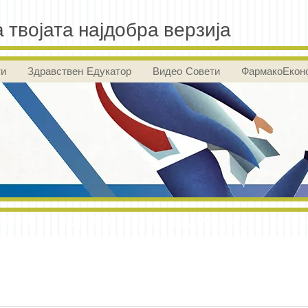
 твојата најдобра верзија
ти
Здравствен Едукатор
Видео Совети
ФармакоЕкон
ент здравствена едукација мот