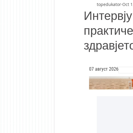
topedukator
Oct 1
Интервју 
практиче
здравјет