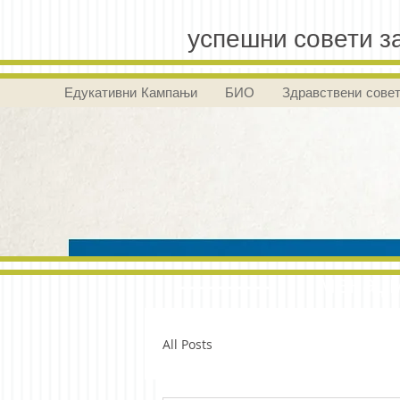
успешни совети за
Едукативни Кампањи
БИО
Здравствени сове
менаџм
All Posts