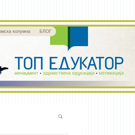
омска колумна
БЛОГ
ивација