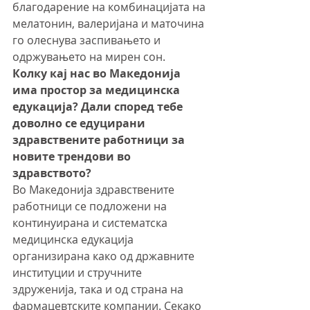
благодарение на комбинацијата на 
мелатонин, валеријана и маточина 
го олеснува заспивањето и 
одржувањето на мирен сон.
Колку кај нас во Македонија 
има простор за медицинска 
едукација? Дали според тебе 
доволно се едуцирани 
здравствените работници за 
новите трендови во 
здравството?
Во Македонија здравствените 
работници се подложени на 
континуирана и систематска 
медицинска едукација 
организирана како од државните 
институции и стручните 
здруженија, така и од страна на 
фармацевтските компании. Секако 