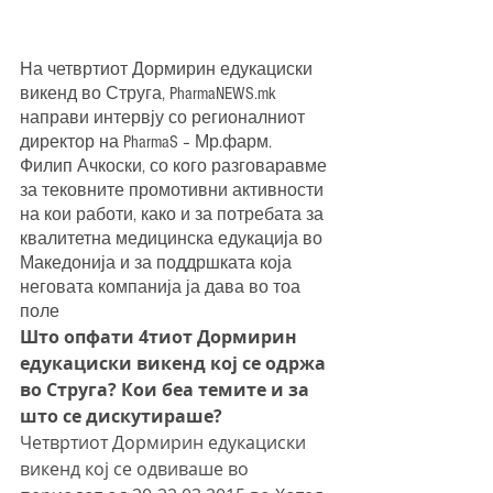
На четвртиот Дормирин едукациски 
викенд во Струга, PharmaNEWS.mk 
направи интервју со регионалниот 
директор на PharmaS – Мр.фарм. 
Филип Ачкоски, со кого разговаравме 
за тековните промотивни активности 
на кои работи, како и за потребата за 
квалитетна медицинска едукација во 
Македонија и за поддршката која 
неговата компанија ја дава во тоа 
поле
Што опфати 4тиот Дормирин 
едукациски викенд кој се одржа 
во Струга? Кои беа темите и за 
што се дискутираше?
Четвртиот Дормирин едукациски 
викенд кој се одвиваше во 