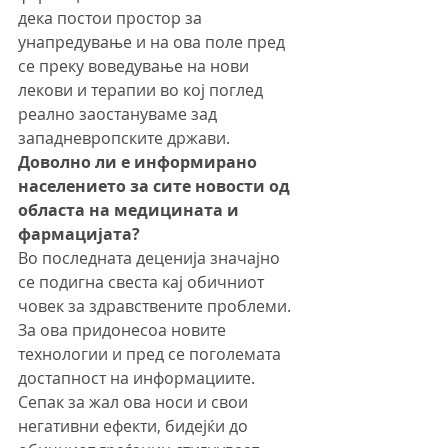
дека постои простор за 
унапредување и на ова поле пред 
се преку воведување на нови 
лекови и терапии во кој поглед 
реално заостануваме зад 
западневропските држави.
Доволно ли е информирано 
населението за сите новости од 
областа на медицината и 
фармацијата?
Во последната деценија значајно 
се подигна свеста кај обичниот 
човек за здравствените проблеми. 
За ова придонесоа новите 
технологии и пред се поголемата 
достапност на информациите. 
Сепак за жал ова носи и свои 
негативни ефекти, бидејќи до 