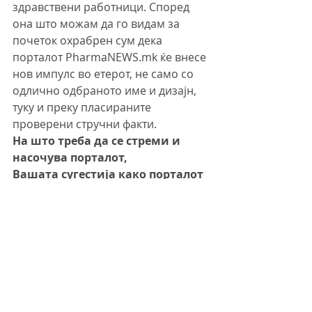
здравствени работници. Според 
она што можам да го видам за 
почеток охрабрен сум дека 
порталот PharmaNEWS.mk ќе внесе 
нов импулс во етерот, не само со 
одлично одбраното име и дизајн, 
туку и преку пласираните 
проверени стручни факти.
На што треба да се стреми и 
насочува порталот, 
Вашата сугестија како порталот 
подобро да се доближи до 
населението и медицинските 
работници?
Сметам дека за обичниот читател е 
најзначајно порталот да биде 
редовно ажуриран со актуелни 
(сезонски) медицински проблеми и 
нивни решенија. За здравствените 