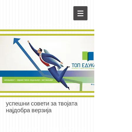
успешни совети за твојата
најдобра верзија
менаџмент здравствена