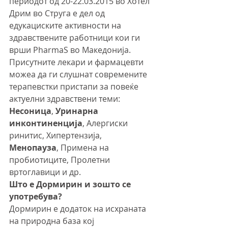
периодот од 20-22.03.2015 во Хотел 
Дрим во Струга е дел од 
едукациските активности на 
здравствените работници кои ги 
врши PharmaS во Македонија. 
Присутните лекари и фармацевти 
можеа да ги слушнат современите 
терапевстки пристапи за повеќе 
актуелни здравствени теми: 
Несоница
, 
Уринарна 
инконтиненција
, Алергиски 
ринитис, Хипертензија, 
Менопауза
, Примена на 
пробиотиците, Пролетни 
вртоглавици и др.
Што е Дормирин и зошто се 
употребува?
Дормирин е додаток на исхраната 
на природна база кој 