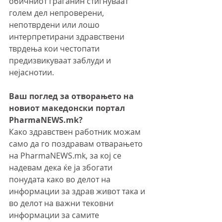
обичниот граѓанин стигнуваат 
голем дел непроверени, 
непотврдени или лошо 
интерпретирани здравствени 
тврдења кои честопати 
предизвикуваат заблуди и 
нејаснотии.
Ваш поглед за отворањето на 
новиот македонски портал 
PharmaNEWS.mk?
Како здравствен работник можам 
само да го поздравам отварањето 
на PharmaNEWS.mk, за кој се 
надевам дека ќе ја збогати 
понудата како во делот на 
информации за здрав живот така и 
во делот на важни тековни 
информации за самите 