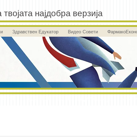
 твојата најдобра верзија
ти
Здравствен Едукатор
Видео Совети
ФармакоЕкон
ент здравствена едукација мот