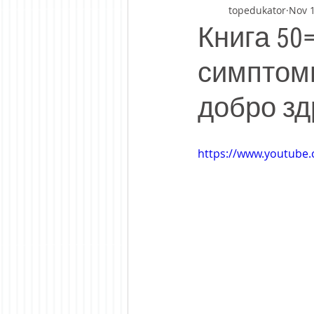
topedukator
Nov 1
Книга 50
симптоми
добро зд
https://www.youtub