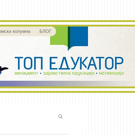
омска колумна
БЛОГ
ивација