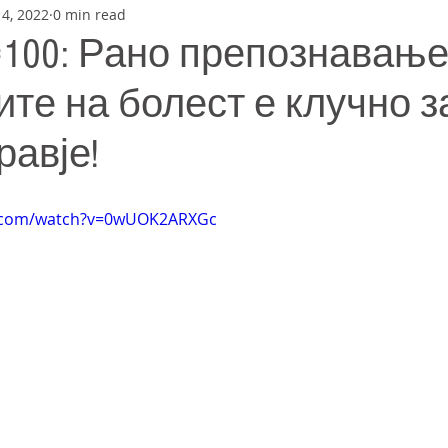
4, 2022
0 min read
=100: Рано препознавање
те на болест е клучно з
равје!
e.com/watch?v=0wUOK2ARXGc