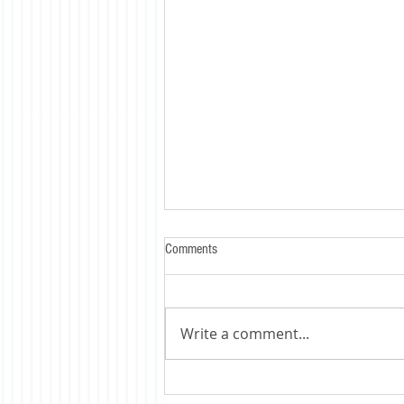
Comments
Write a comment...
Книга „50 поголемо од 100“ :