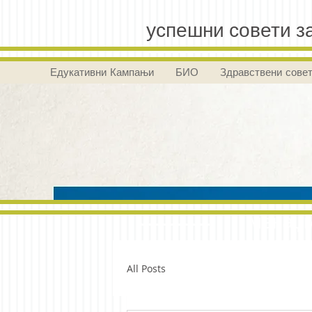
успешни совети за
Едукативни Кампањи
БИО
Здравствени сове
менаџм
All Posts