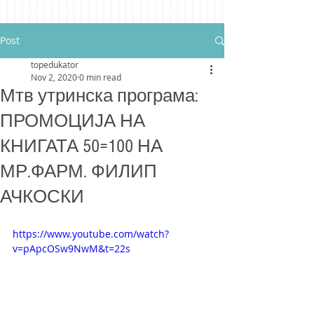
едукација мотивација
Post
topedukator
Nov 2, 2020
0 min read
Мтв утринска програма:
ПРОМОЦИЈА НА
КНИГАТА 50=100 НА
МР.ФАРМ. ФИЛИП
АЧКОСКИ
https://www.youtube.com/watch?
v=pApcOSw9NwM&t=22s