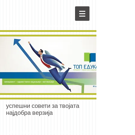
успешни совети за твојата
најдобра верзија
менаџмент здравствена