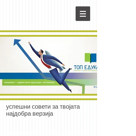
успешни совети за твојата
најдобра верзија
менаџмент здравствена