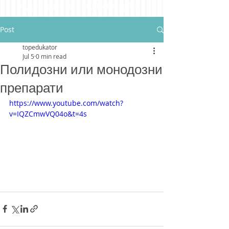
едукација мотивација
Post
topedukator
Jul 5
0 min read
Полидозни или монодозни
препарати
https://www.youtube.com/watch?
v=IQZCmwVQ04o&t=4s