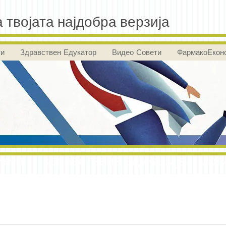
 твојата најдобра верзија
ти
Здравствен Едукатор
Видео Совети
ФармакоЕкон
ент здравствена едукација мот