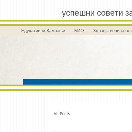
успешни совети за
Едукативни Кампањи
БИО
Здравствени сове
менаџм
All Posts