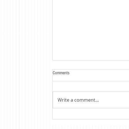
Comments
Write a comment...
Книга „50 поголемо од 100“ :
Каде може да се најде