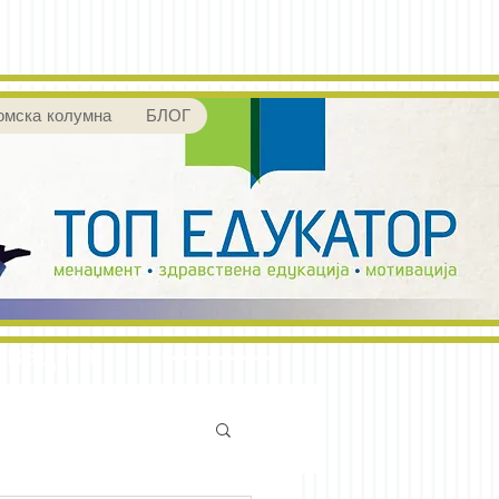
омска колумна
БЛОГ
ивација