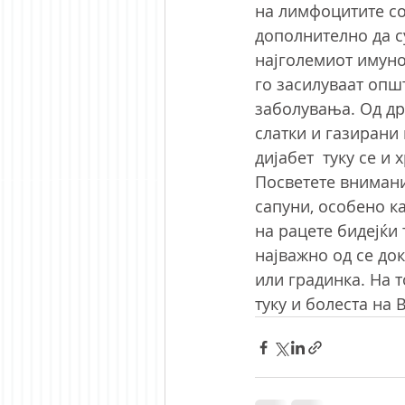
на лимфоцитите со
дополнително да с
најголемиот имуно
го засилуваат опш
заболувања. Од др
слатки и газирани 
дијабет  туку се и
Посветете внимани
сапуни, особено ка
на рацете бидејќи 
најважно од се до
или градинка. На т
туку и болеста на 