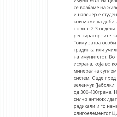
имунитетот на цел
се враќаме на жив
и навечер е студен
кои може да добија
првите 2-3 недели
респираторните за
Токму затоа особи
градинка или учил
на имунитетот. Во
исхрана, која во 
минерална суплеме
систем. Овде пред
зеленчук (јаболки,
од 300-400грама. 
силно антиоксидат
радикали и го нам
олигоелементот Цин