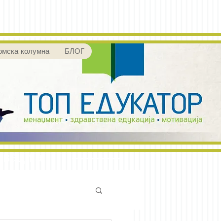
омска колумна
БЛОГ
ивација