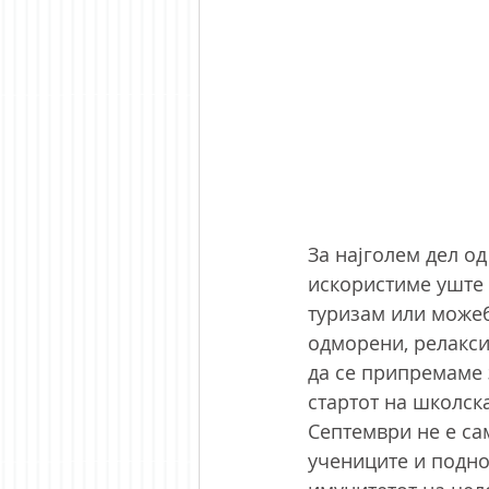
За најголем дел од
искористиме уште 
туризам или можеби
одморени, релакси
да се припремаме 
стартот на школска
Септември не е сам
учениците и подно