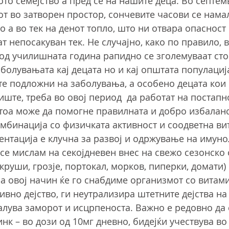
ото семејство а пред се на нашите деца. Во септе
от во затворен простор, сончевите часови се намал
о а во тек на денот топло, што ни отвара опасност
т непосакуван тек. Не случајно, како по правило, в
 од училишната година рапидно се зголемуваат сто
болувањата кај децата но и кај општата популациј
те подложни на заболувања, а особено децата кои 
иште, треба во овој период  да работат на постапн
 тоа може да помогне правилната и добро избалан
комбинација со физичката активност и соодветна в
нтација е клучна за развој и одржување на имун
 се мислам на секојдневен внес на свежо сезонско 
 круши, грозје, портокал, морков, пиперки, домати)
На овој начин ќе го снабдиме организмот со витами
ивно дејство, ги неутрализира штетните дејства на
алува заморот и исцрпеноста. Важно е редовно да 
к – во дози од 10мг дневно, бидејќи учествува во