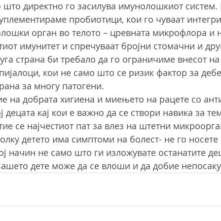
 што директно го засилува имунолошкиот систем. 
уплементираме пробиотици, кои го чуваат интегри
лошки орган во телото – цревната микрофлора и н
тиот имунитет и спречуваат бројни стомачни и дру
уга страна би требало да го ограничиме внесот на
пијалоци, кои не само што се ризик фактор за дебе
 храна за многу патогени.
е на добрата хигиена и миењето на рацете со ант
ј децата кај кои е важно да се створи навика за т
тие се најчестиот пат за влез на штетни микроорга
колку детето има симптоми на болест- не го носете
ој начин не само што ги изложувате останатите де
Вашето дете може да се влоши и да добие непосаку