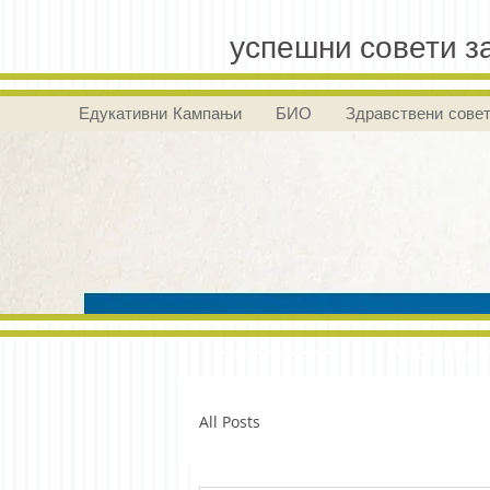
успешни совети за
Едукативни Кампањи
БИО
Здравствени сове
менаџм
All Posts