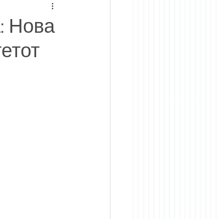
: Нова
тетот