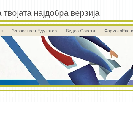
 твојата најдобра верзија
ти
Здравствен Едукатор
Видео Совети
ФармакоЕкон
ент здравствена едукација мот