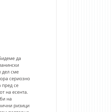
бидеме да 
ланински 
 дел сме 
мора сериозно 
 пред се 
т на есента. 
би на 
фични ризици 