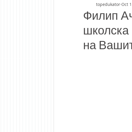
topedukator
Oct 1
Филип Ач
школска 
на Вашит