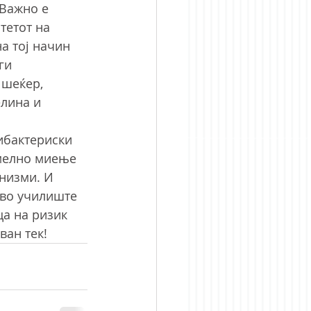
Важно е 
тетот на 
а тој начин 
ги 
 шеќер, 
лина и 
ибактериски 
емелно миење 
низми. И 
 во училиште 
ца на ризик 
ван тек!