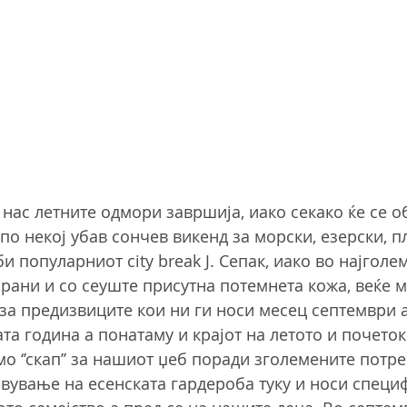
 нас летните одмори завршија, иако секако ќе се о
по некој убав сончев викенд за морски, езерски, п
 популарниот city break J. Сепак, иако во најголем
рани и со сеуште присутна потемнета кожа, веќе 
за предизвиците кои ни ги носи месец септември а
та година а понатаму и крајот на летото и почетоко
о ‘’скап’’ за нашиот џеб поради зголемените потре
вување на есенската гардероба туку и носи специ