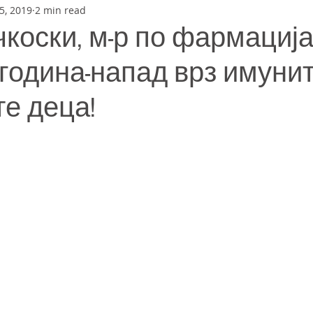
5, 2019
2 min read
коски, м-р по фармација
година-напад врз имуни
е деца!