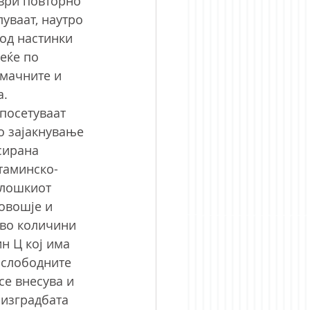
мври повторно 
уваат, наутро 
 од настинки 
еќе по 
мачните и 
а.
посетуваат 
о зајакнување 
сирана 
итаминско-
олошкиот 
овошје и 
 во количини 
н Ц кој има 
 слободните 
се внесува и 
 изградбата 